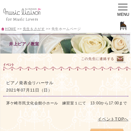
togg
navi
MENU
HOME
>>
先生をさがす
>>
先生ホームページ
井上ピアノ教室
この先生に連絡する
ピアノ発表会リハーサル
2021年07月11日（日）
茅ケ崎市民文化会館小ホール 練習室１にて 13:00から17:00まで
イベントTOPへ