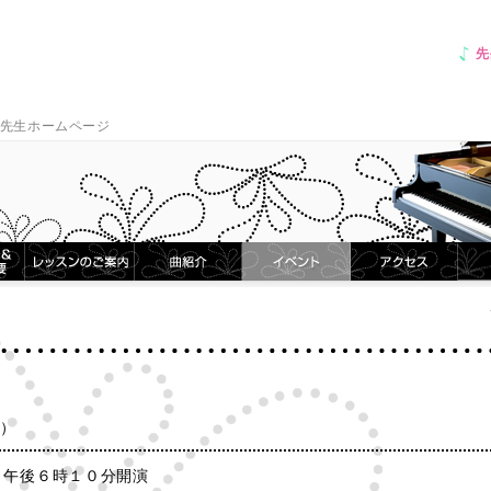
先
先生ホームページ
ト
土）
）午後６時１０分開演