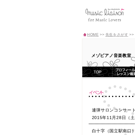
HOME
>>
先生をさがす
>>
メゾピアノ音楽教室
連弾サロンコンサー
2015年11月28日（
白十字（国立駅南口