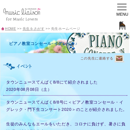
togg
navi
MENU
HOME
>>
先生をさがす
>>
先生ホームページ
ピアノ教室コンセール･イグレック♪
この先生に連絡する
タウンニュースてんぱく8/8にて紹介されました
2020年08月08日（土）
タウンニュースてんぱく8/8号に＜ピアノ教室コンセール・イ
グレック・門下生コンサート2020＞のことが紹介されました。
生徒のみんなもエールをいただき、コロナに負けず、暑さに負