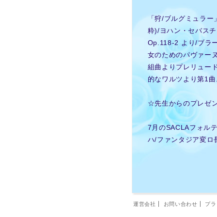
「狩/ブルグミュラー
粋)/ヨハン・セバス
Op.118-2 よ
女のためのパヴァーヌ
組曲よりプレリュード
的なワルツより第1曲
☆先生からのプレゼ
7月のSACLAフォ
ハ/ファンタジア変
運営会社
お問い合わせ
プラ