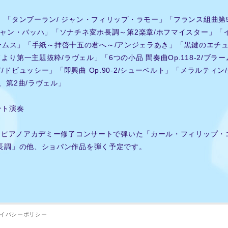
」「タンブーラン/ ジャン・フィリップ・ラモー」「フランス組曲第
チャン・バッハ」「ソナチネ変ホ長調～第2楽章/ホフマイスター」「
り/ブラームス」「手紙～拝啓十五の君へ～/アンジェラあき」「黒鍵のエ
より第一主題抜粋/ラヴェル」「6つの小品 間奏曲Op.118-2/ブラ
/ドビュッシー」「即興曲 Op.90-2/シューベルト」「メラルティン
、第2曲/ラヴェル」
ント演奏
ルテピアノアカデミー修了コンサートで弾いた「カール・フィリップ
ロ長調」の他、ショパン作品を弾く予定です。
イバシーポリシー