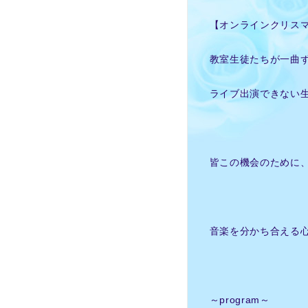
【オンラインクリス
教室生徒たちが一曲ず
ライブ出演できない生
皆この機会のために
音楽を分かち合える
～program～