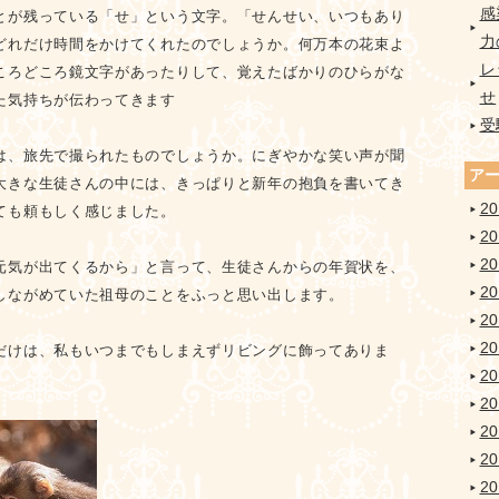
感
とが残っている「せ」という文字。「せんせい、いつもあり
力
どれだけ時間をかけてくれたのでしょうか。何万本の花束よ
レ
ころどころ鏡文字があったりして、覚えたばかりのひらがな
せ
た気持ちが伝わってきます
受
は、旅先で撮られたものでしょうか。にぎやかな笑い声が聞
ア
大きな生徒さんの中には、きっぱりと新年の抱負を書いてき
2
ても頼もしく感じました。
2
2
元気が出てくるから」と言って、生徒さんからの年賀状を、
2
しながめていた祖母のことをふっと思い出します。
2
2
だけは、私もいつまでもしまえずリビングに飾ってありま
2
2
2
2
2