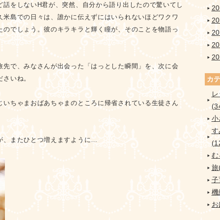
ど話をしないH君が、突然、自分から語り出したので驚いてし
2
久米島での日々は、誰かに伝えずにはいられないほどワクワ
2
たのでしょう。彼のキラキラと輝く瞳が、そのことを物語っ
2
2
2
旅先で、みなさんが出会った「はっとした瞬間」を、次に会
ださいね。
カ
レ
じいちゃまおばあちゃまのところに帰省されている生徒さん
(3
小
す
が、またひとつ増えますように…
(1
む
旅(
子
機
お