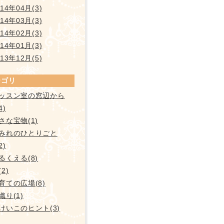
014年04月(3)
014年03月(3)
014年02月(3)
014年01月(3)
013年12月(5)
テゴリ
ッスン室の窓辺から
4)
さな宝物(1)
みれのひとりごと
2)
るくえる(8)
2)
育ての広場(8)
織り(1)
けいこのヒント(3)