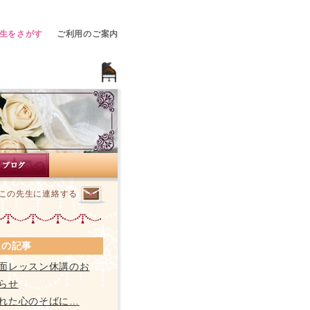
生をさがす
ご利用のご案内
この先生に連絡する
近の記事
面レッスン休講のお
らせ
れた心のそばに…