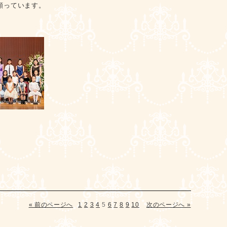
願っています。
« 前のページへ
1
2
3
4
5
6
7
8
9
10
次のページへ »