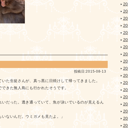
2
2
2
2
2
2
2
2
2
2
投稿日:2015-08-13
2
ていた生徒さんが、真っ黒に日焼けして帰ってきました。
2
でできた無人島にも行かれたそうです。
2
2
れいだった。透き通っていて、魚が泳いでいるのが見えるん
2
2
もいないんだ。ウミガメも見たよ。」
2
2