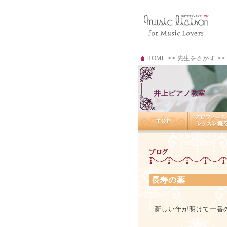
HOME
>>
先生をさがす
>>
井上ピアノ教室
長寿の薬
新しい年が明けて一番