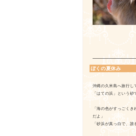
ぼくの夏休み
沖縄の久米島へ旅行し
「はての浜」という砂
「海の色がすっごくき
だよ」
「砂浜が真っ白で、誰