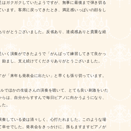
足はガクガクしていたようですが、無事に最後まで弾き切る
ています。客席に戻ってきたとき、満足感いっぱいの顔をし
ありがとうございました。反省あり、達成感ありと貴重な経
足いく演奏ができたようで「がんばって練習してきて良かっ
。励まし、支え続けてくださりありがとうございました。
すが「来年も発表会に出たい」と早くも張り切っています。
サルでほかの生徒さんの演奏を聴いて、とても良い刺激をいた
からは、自分からすすんで毎日ピアノに向かうようになり、
した。
演奏している姿は清々しく、心打たれました。このような場
て幸せでした。発表会をきっかけに、孫もますますピアノが