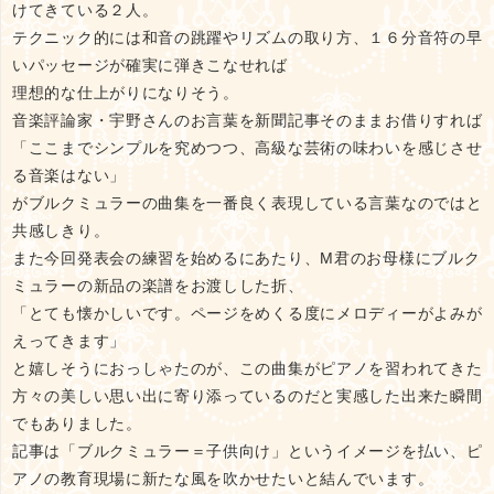
けてきている２人。
テクニック的には和音の跳躍やリズムの取り方、１６分音符の早
いパッセージが確実に弾きこなせれば
理想的な仕上がりになりそう。
音楽評論家・宇野さんのお言葉を新聞記事そのままお借りすれば
「ここまでシンプルを究めつつ、高級な芸術の味わいを感じさせ
る音楽はない」
がブルクミュラーの曲集を一番良く表現している言葉なのではと
共感しきり。
また今回発表会の練習を始めるにあたり、M君のお母様にブルク
ミュラーの新品の楽譜をお渡しした折、
「とても懐かしいです。ページをめくる度にメロディーがよみが
えってきます」
と嬉しそうにおっしゃたのが、この曲集がピアノを習われてきた
方々の美しい思い出に寄り添っているのだと実感した出来た瞬間
でもありました。
記事は「ブルクミュラー＝子供向け」というイメージを払い、ピ
アノの教育現場に新たな風を吹かせたいと結んでいます。