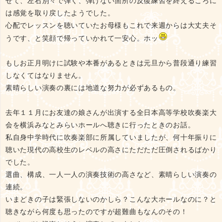
せて、左右別々で弾く、弾けない箇所の反復練習を終えるころに
は感覚を取り戻したようでした。
心配でレッスンを聴いていたお母様もこれで来週からは大丈夫そ
うです、と笑顔で帰っていかれて一安心。ホッ
もしお正月明けに試験や本番があるときは元旦から普段通り練習
しなくてはなりません。
素晴らしい演奏の裏には地道な努力が必ずあるもの。
去年１１月にお友達の娘さんが出演する全日本高等学校吹奏楽大
会を横浜みなとみらいホールへ聴きに行ったときのお話。
私自身中学時代に吹奏楽部に所属していましたが、何十年振りに
聴いた現代の高校生のレベルの高さにただただ圧倒されるばかり
でした。
選曲、構成、一人一人の演奏技術の高さなど、素晴らしい演奏の
連続。
いまどきの子は緊張しないのかしら？こんな大ホールなのに？と
聴きながら何度も思ったのですが超難曲もなんのその！