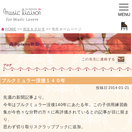
togg
navi
MENU
HOME
>>
先生をさがす
>>
先生ホームページ
高木piano教室
この先生に連絡する
ブルクミュラー没後１４０年
投稿日:2014-01-21
先週の新聞記事より。
今年はブルクミュラー没後140年にあたる年。この子供用練習曲
集が今色々な分野の方々に再評価されているとの記事が目に留ま
り、
思わず切り取りスクラップブックに追加。