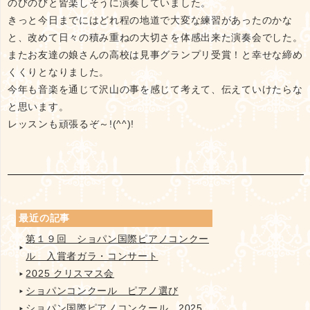
のびのびと皆楽しそうに演奏していました。
きっと今日までにはどれ程の地道で大変な練習があったのかな
と、改めて日々の積み重ねの大切さを体感出来た演奏会でした。
またお友達の娘さんの高校は見事グランプリ受賞！と幸せな締め
くくりとなりました。
今年も音楽を通じて沢山の事を感じて考えて、伝えていけたらな
と思います。
レッスンも頑張るぞ～!(^^)!
最近の記事
第１９回 ショパン国際ピアノコンクー
ル 入賞者ガラ・コンサート
2025 クリスマス会
ショパンコンクール ピアノ選び
ショパン国際ピアノコンクール 2025