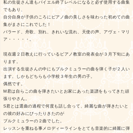
私の生徒さん達もバイエル終了レベルになると必ず使用する曲集
でもあり、
自分自身が子供のころにピアノ曲の美しさを味わった初めての曲
集がまさにこれでした！
バラード、舟歌、別れ、きれいな流れ、天使の声、アヴェ・マリ
ア・・・・・。
現在週２日教えに行っているピアノ教室の発表会が３月下旬にあ
ります。
出演する生徒さんの中にもブルクミュラーの曲を弾く子が２人い
ます。しかもどちらも小学校３年生の男の子。
偶然です。
M君は自らこの曲を弾きたいとお家にあった楽譜をもってきた頑
張りやさん。
S君とは選曲の過程で何度も話し合って、綺麗な曲が弾きたいと
の彼の好みにぴったりきたのが
ブルクミュラーの２曲でした。
レッスンを重ねる事メロディーラインをとても音楽的に綺麗に弾