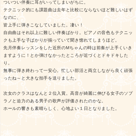
ついつい伴奏に耳がいってしまいがちに。
テクニック的にも課題曲は去年と比較にならないほど難しいはず
なのに、
皆上手に弾きこなしていました。凄い！
自由曲はそれ以上に難しい伴奏ばかり。ピアノの音色もテクニッ
クも上手な子ばかりが揃っていて聞き惚れてしまうほど。
先月伴奏レッスンをした近所のMちゃんの時は前奏が上手くいき
ますように！とか弾けなかったところが近づくとドキドキした
り。
無事に弾き終わって一安心。忙しい部活と両立しながら良く頑張
ったね～と大きな拍手を送りました。
次女のクラスはなんと２位入賞。高音が綺麗に伸びる女子のソプ
ラノと迫力のある男子の歌声が評価されたのかな。
ホールの響きも素晴らしく、心地よい１日となりました。