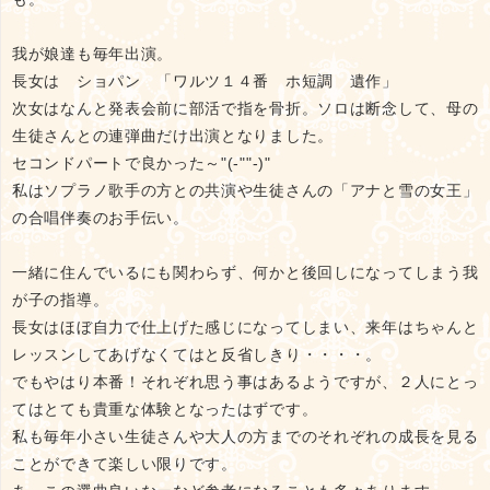
我が娘達も毎年出演。
長女は ショパン 「ワルツ１４番 ホ短調 遺作」
次女はなんと発表会前に部活で指を骨折。ソロは断念して、母の
生徒さんとの連弾曲だけ出演となりました。
セコンドパートで良かった～"(-""-)"
私はソプラノ歌手の方との共演や生徒さんの「アナと雪の女王」
の合唱伴奏のお手伝い。
一緒に住んでいるにも関わらず、何かと後回しになってしまう我
が子の指導。
長女はほぼ自力で仕上げた感じになってしまい、来年はちゃんと
レッスンしてあげなくてはと反省しきり・・・・。
でもやはり本番！それぞれ思う事はあるようですが、２人にとっ
てはとても貴重な体験となったはずです。
私も毎年小さい生徒さんや大人の方までのそれぞれの成長を見る
ことができて楽しい限りです。