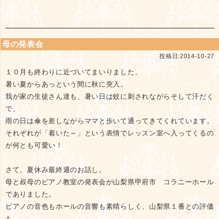
母の発表会
投稿日:2014-10-27
１０月も終わりに近づいてまいりました。
暑い夏からあっという間に秋に突入。
我が家の生徒さん達も、暑い日は蚊に刺されながらそして汗だく
で、
雨の日は傘を差しながらママと歩いて通ってきてくれています。
それぞれが「着いた～」という表情でレッスン室へ入ってくるの
が何とも可愛い！
さて、夏休み最終週のお話し。
母と叔母のピアノ教室の発表会が山梨県甲府市 コラニーホール
でありました。
ピアノの音色もホールの音響も素晴らしく、山梨県１番との評価
も。