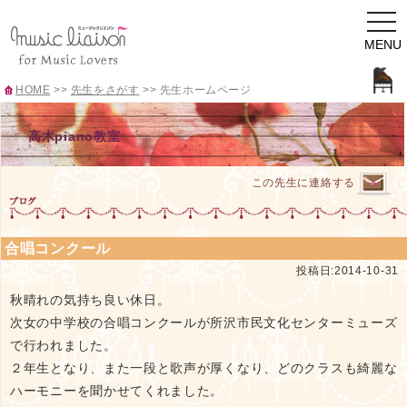
togg
navi
MENU
HOME
>>
先生をさがす
>>
先生ホームページ
高木piano教室
この先生に連絡する
合唱コンクール
投稿日:2014-10-31
秋晴れの気持ち良い休日。
次女の中学校の合唱コンクールが所沢市民文化センターミューズ
で行われました。
２年生となり、また一段と歌声が厚くなり、どのクラスも綺麗な
ハーモニーを聞かせてくれました。