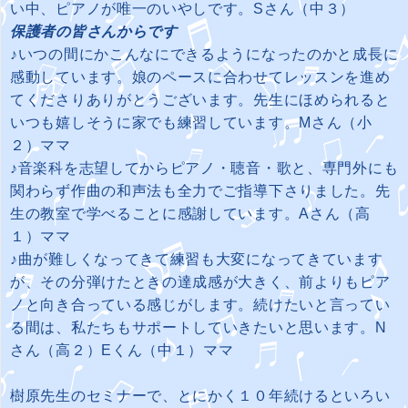
い中、ピアノが唯一のいやしです。Sさん（中３）
保護者の皆さんからです
♪いつの間にかこんなにできるようになったのかと成長に
感動しています。娘のペースに合わせてレッスンを進め
てくださりありがとうございます。先生にほめられると
いつも嬉しそうに家でも練習しています。Mさん（小
２）ママ
♪音楽科を志望してからピアノ・聴音・歌と、専門外にも
関わらず作曲の和声法も全力でご指導下さりました。先
生の教室で学べることに感謝しています。Aさん（高
１）ママ
♪曲が難しくなってきて練習も大変になってきています
が、その分弾けたときの達成感が大きく、前よりもピア
ノと向き合っている感じがします。続けたいと言ってい
る間は、私たちもサポートしていきたいと思います。N
さん（高２）Eくん（中１）ママ
樹原先生のセミナーで、とにかく１０年続けるといろい