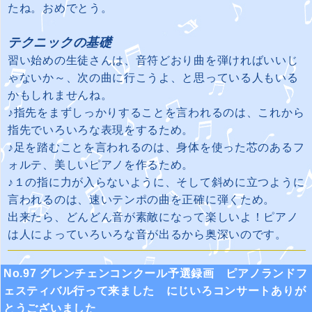
たね。おめでとう。
テクニックの基礎
習い始めの生徒さんは、音符どおり曲を弾ければいいじ
ゃないか～、次の曲に行こうよ、と思っている人もいる
かもしれませんね。
♪指先をまずしっかりすることを言われるのは、これから
指先でいろいろな表現をするため。
♪足を踏むことを言われるのは、身体を使った芯のあるフ
ォルテ、美しいピアノを作るため。
♪１の指に力が入らないように、そして斜めに立つように
言われるのは、速いテンポの曲を正確に弾くため。
出来たら、どんどん音が素敵になって楽しいよ！ピアノ
は人によっていろいろな音が出るから奥深いのです。
No.97 グレンチェンコンクール予選録画 ピアノランドフ
ェスティバル行って来ました にじいろコンサートありが
とうございました