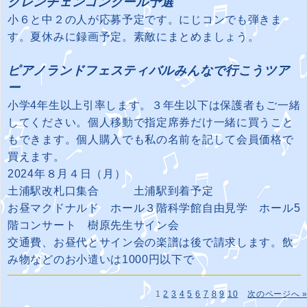
グレンチェンコンクール予選
小６と中２の人が応募予定です。にじコンでも弾きま
す。夏休みに録画予定。素敵にまとめましょう。
ピアノランドフェスティバルみんなで行こうツア
ー
小学4年生以上引率します。３年生以下は保護者もご一緒
してください。個人移動で指定席券だけ一緒に買うこと
もできます。個人購入でも私の名前を記して会員価格で
買えます。
2024年８月４日（月）
土浦駅改札口集合 土浦駅到着予定
お昼マクドナルド ホール３階科学館自由見学 ホール5
階コンサート 樹原先生サイン会
交通費、お昼代とサイン会の楽譜は後で請求します。飲
み物などのお小遣いは1000円以下で
1
2
3
4
5
6
7
8
9
10
次のページへ 