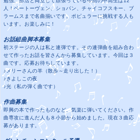
勉強、部活と両立して頑張っている今回の中高生は12
人！ベートーヴェン、ショパン、チャイコフスキー、ブ
ラームスまで名曲揃いです。ポピュラーに挑戦する人も
います。お楽しみに！
お話組曲脚本募集
初ステージの人は私と連弾です。その連弾曲を組み合わ
せて作ったお話を皆さんから募集しています。
今回は３
曲です。応募お待ちしています。
♪メリーさんの羊（散歩～走り出した！）
♪きよしこの夜
♪光（私の弾く曲です）
作曲募集
即興の本で作ったものなど、気楽に弾いてください。作
曲専攻に進んだ人も８小節から始めました。現在３曲応
募があります。