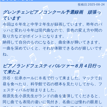
投稿日:2025-08-24
グレンチェンピアノコン
クール予選録画 頑張っ
てい
ます
今回は６年生と中学２年生が録画しています。昨年のバ
ッハと変わり今年は現代曲なので、音色の変え方や間の
取り方などがポイントになります。
納得して自分のものになると、曲全体が輝いてきます。
一曲を深めていくと、それが体験できるのが嬉しいです
ね。
ピアノランドフェスティバルツァー８月４日行っ
て来たよ
渋谷・伝承ホールに８名で行って来ました。マックでお
昼を食べたり、科学館で石の標本を見たりしてから、フ
ェスティバルが始まりました。
樹原先生小原先生がランドの曲を連弾してくださると、
同じ曲でも表現の違いに気付き、名曲には憧れの眼差し