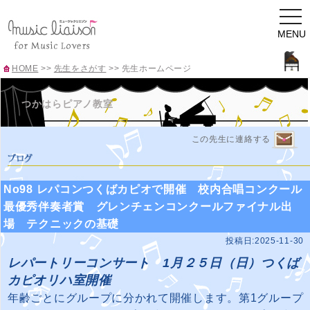
togg
navi
MENU
HOME
>>
先生をさがす
>>
先生ホームページ
つかはらピアノ教室
この先生に連絡する
No98 レパコンつくばカピオで開催 校内合唱コンクール
最優秀伴奏者賞 グレンチェンコンクールファイナル出
場 テクニックの基礎
投稿日:2025-11-30
レパートリーコンサート 1月２５日（日）つくば
カピオリハ室開催
年齢ごとにグループに分かれて開催します。第1グループ