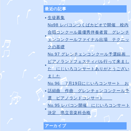
最近の記事
生徒募集
No98 レパコンつくばカピオで開催 校内
合唱コンクール最優秀伴奏者賞 グレンチ
ェンコンクールファイナル出場 テクニッ
クの基礎
No.97 グレンチェンコンクール予選録画
ピアノランドフェスティバル行って来まし
た にじいろコンサートありがとうござい
ました
No.96 7月19日にじいろコンサート お
話組曲 作曲 グレンチェンコンクール予
選 ピアノランドコンサート
No.95 レパコン開催 にじいろコンサート
決定 県立音楽科合格
アーカイブ