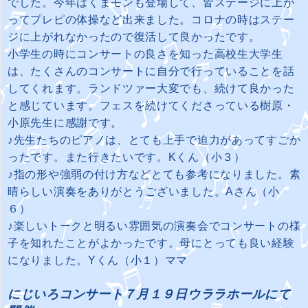
でした。今年はくまモンも登場して、皆ステージに上が
ってプレピの体操など出来ました。コロナの時はステー
ジに上がれなかったので復活して良かったです。
小学生の時にコンサートの良さを知った高校生大学生
は、たくさんのコンサートに自分で行っていることを話
してくれます。ランドツァー大変でも、続けて良かった
と感じています。フェスを続けてくださっている樹原・
小原先生に感謝です。
♪先生たちのピアノは、とても上手で迫力があってすごか
ったです。また行きたいです。Kくん（小３）
♪指の形や強弱の付け方などとても参考になりました。素
晴らしい演奏をありがとうございました。Aさん（小
６）
♪楽しいトークと明るい雰囲気の演奏会でコンサートの様
子を知れたことがよかったです。母にとっても良い経験
になりました。Yくん（小１）ママ
にじいろコンサート７月１９日ウララホールにて