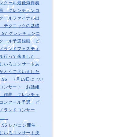
ンクール最優秀伴奏
賞 グレンチェンコ
クールファイナル出
 テクニックの基礎
o.97 グレンチェンコ
クール予選録画 ピ
ノランドフェスティ
ル行って来ました
じいろコンサートあ
がとうございました
o.96 7月19日にじい
コンサート お話組
 作曲 グレンチェ
コンクール予選 ピ
ノランドコンサー
ト
o.95 レパコン開催
じいろコンサート決