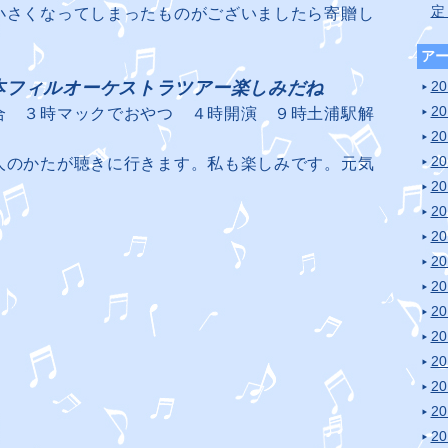
定
小さくなってしまったものがございましたら寄贈し
ア
本フィルオーケストラツアー楽しみだね
2
2
合 ３時マックでおやつ ４時開演 ９時土浦駅解
2
2
人のかたが聴きに行きます。私も楽しみです。元気
2
2
2
2
2
2
2
2
2
2
2