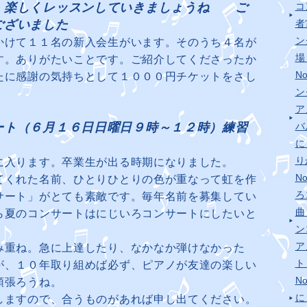
、楽しくレッスンしていきましょうね ご
コ
ございました
者
ン
かけて１１名の新入会生がいます。そのうち４名が
場
す。ありがたいことです。ご紹介してくださったか
N
たに感謝の気持ちとして１０００円チケットをさし
ン
ア
ート（６月１６日日曜日９時～１２時）練習
バ
に
り
に入ります。卒業生が出る時期になりました。
N
てくれた名前、ひとりひとりの色が重なって虹を作
ろ
サート」がとても素敵です。毎年名前を募集してい
曲
ら夏のコンサートはにじいろコンサートにしたいと
ン
ア
み重ね。急に上達したり、なかなか弾けなかった
が、１０年取り組めば必ず、ピアノが友達の楽しい
N
頑張ろうね。
に
しますので、合うものがあれば申し出てください。