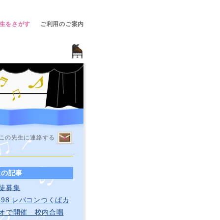
生をさがす
ご利用のご案内
この先生に連絡する
近の記事
徒募集
o98 レパコンつくばカ
オで開催 校内合唱