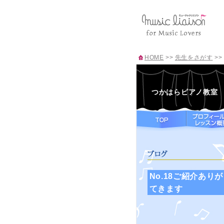
HOME
>>
先生をさがす
>>
つかはらピアノ教室
No.18ご紹介あ
てきます