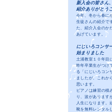
新入会の皆さん
紹介ありがとう
今年、冬から春に
生徒さんの紹介で
た、紹介入会のか
あげています。
にじいろコンサ
始まりました
土浦教室１０年目
昨年卒業生がつけ
る「にじいろコン
ましたが、これか
思います。
ピアノは練習の積
り、波があります
人生になります。
靴を無料レンタル