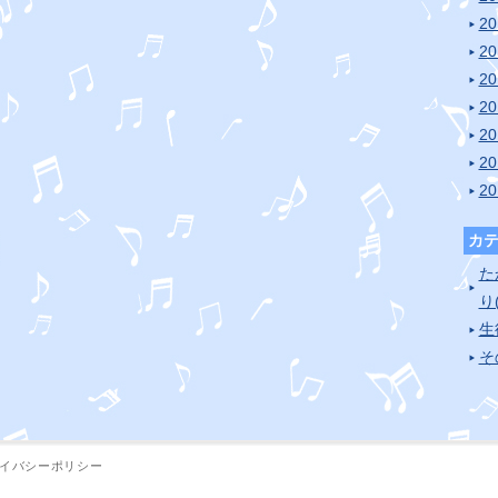
2
2
2
2
2
2
2
カ
た
り(
生
そ
イバシーポリシー