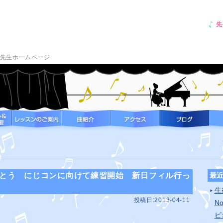
先
先生ホームページ
りがとう にじコンに向けて練習開始 新日フィル行っ
最
生
投稿日:2013-04-11
N
ピ