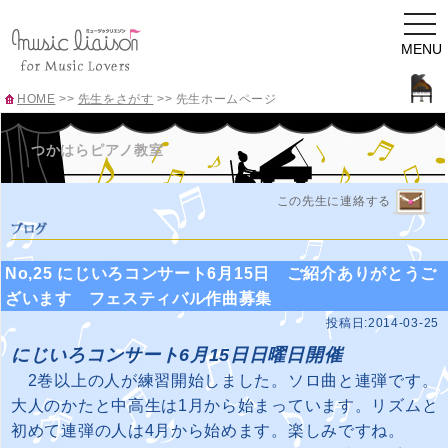
togg
navi
MENU
HOME
>>
先生をさがす
>>
先生ホームページ
つかはらピアノ教室
この先生に連絡する
No,25 にじいろコンサート6月15日 ご紹介ありがとうご
ざいます フェスティバル作曲募集
投稿日:2014-03-25
にじいろコンサート6月15日日曜日開催
2巻以上の人が練習開始しました。ソロ曲と連弾です。
大人のかたと中高生は1月から始まっています。リズムと
初めて連弾の人は4月から始めます。楽しみですね。