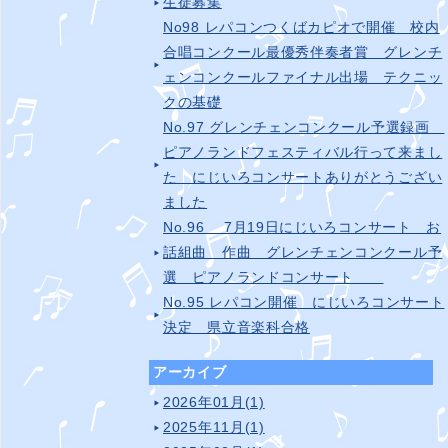
生徒募集
No98 レパコンつくばカピオで開催 校内
合唱コンクール最優秀伴奏者賞 グレンチ
ェンコンクールファイナル出場 テクニッ
クの基礎
No.97 グレンチェンコンクール予選録画
ピアノランドフェスティバル行って来まし
た にじいろコンサートありがとうござい
ました
No.96 7月19日にじいろコンサート お
話組曲 作曲 グレンチェンコンクール予
選 ピアノランドコンサート
No.95 レパコン開催 にじいろコンサート
決定 県立音楽科合格
アーカイブ
2026年01月(1)
2025年11月(1)