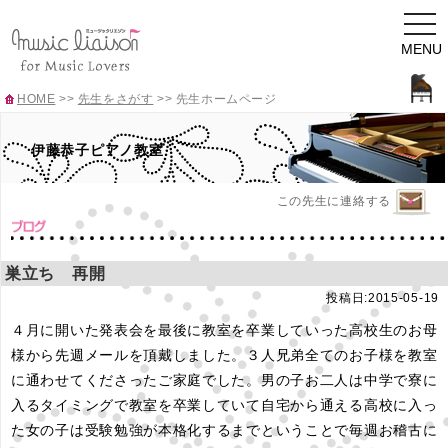
togg
navi
MENU
HOME
>>
先生をさがす
>>
先生ホームページ
伊藤恭子ピアノ教室
この先生に連絡する
巣立ち 再開
投稿日:2015-05-19
４月に開いた発表会を最後に教室を卒業していった高校生のお母
様から先週メールを頂戴しました。３人兄弟全てのお子様を教室
に通わせてくださったご家庭でした。男の子お二人は中学で寮に
入るタイミングで教室を卒業していて自宅から通える高校に入っ
た女の子は受験勉強が本格化するまでということで毎週お稽古に