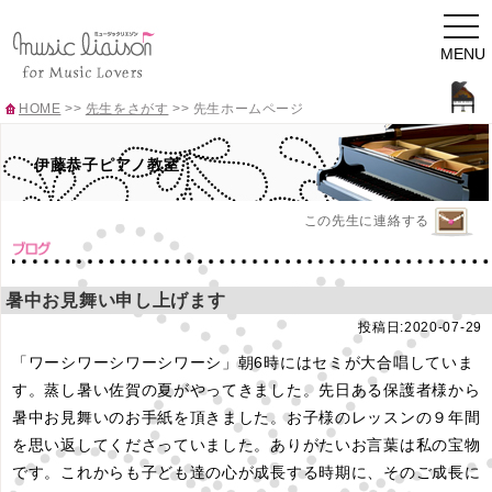
togg
navi
MENU
HOME
>>
先生をさがす
>>
先生ホームページ
伊藤恭子ピアノ教室
この先生に連絡する
暑中お見舞い申し上げます
投稿日:2020-07-29
「ワーシワーシワーシワーシ」朝6時にはセミが大合唱していま
す。蒸し暑い佐賀の夏がやってきました。先日ある保護者様から
暑中お見舞いのお手紙を頂きました。お子様のレッスンの９年間
を思い返してくださっていました。ありがたいお言葉は私の宝物
です。これからも子ども達の心が成長する時期に、そのご成長に