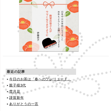
最近の記事
今日のお茶は「春へのプレリュード」
親子様3代
雪月花
謹賀新年
ありがとうの一言