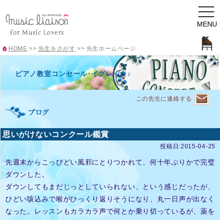
togg
navi
MENU
HOME
>>
先生をさがす
>>
先生ホームページ
ピアノ教室コンセール･イグレック♪
この先生に連絡する
思いがけないコンクール鑑賞
投稿日:2015-04-25
先週末からこっぴどい風邪にとりつかれて、何十年ぶりかで完璧
ダウンした。
ダウンしてもまだじっとしていられない、という感じだったが、
ひどい咳込みで喉がひっくり返りそうになり、丸一日声が出なく
なった。レッスンもカラカラ声で何とか乗り切っているが、薬を