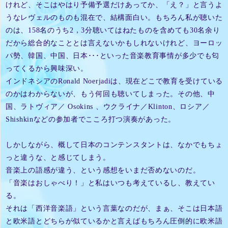
けれど、そこはやはり予備予選だけあってか、「え？」と言うよ
うなレヴェルのものも混在で、結構面白い。もちろん私が聴いた
のは、158名のうち2，3分聴いてはねたものを含めても30名余り
だから総合的なこととは言えないかもしれないけれど、ヨーロッ
パ勢、韓国、中国、日本･･･といった音楽教育事情が多少でも匂
ってくるから興味深い。
インドネシアのRonald Noerjadiは、現在どこで教育を受けている
のかはわからないが、もう何回も聴いてしまった。その他、中
国、ラトヴィア／ Osokins 、ウクライナ／Klinton、ロシア／
Shishkinなどの参加者でこころ打つ演奏があった。
しかしながら、概して日本のコンテンスタントは、なかでもちょ
っと違うな、と感じてしまう。
音楽上の語感が違う、という感想をいまだ否めないのだ。
「音楽はおしゃべり！」と私はいつも考えているし、教えてい
る。
それは「西洋音楽語」という言葉なのだが、まぁ、そこは日本語
と欧米語とどちらが似ているかと言えばもちろん圧倒的に欧米語