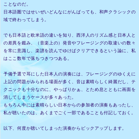
ことなのだ。
日本語圏ではせいぜいどんなにがんばっても、和声クラシックの
域で終わってしまう。
でも日本語と欧米語の違いを知り、西洋人のリズム感と日本人と
の差異を鑑み、（音楽上の）発音やフレージングの取違いの数々
を常に意識し、楽譜を読んでゆけばクリアできるという論に、私
はここ数年で落ちつきつつある。
予備予選で耳にした日本人の演奏には、フレージングのゆくえに
上記の問題がみられる場面が多く、音は素晴らしく綺麗だし、テ
クニックも十分なのに、やっぱりかぁ、とため息とともに画面を
消してしまうケースが多々あった。
もちろん中には素晴らしい日本からの参加者の演奏もあったし、
私が聴いたのは、あくまでごく一部であることも付記しておく。
以下、何度か聴いてしまった演奏からピックアップします。