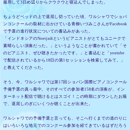
服用して3日め辺りからクウクウと寝込んでしまった。
ちょうどベッドの上で退屈し切っていた頃、ワルシャワでショパ
ンコンクールの取材に出かけている青柳いづみこさんがFacebook
で予選の進行状況についての書込みがあった。
「インドネシアのNoerjadiというピアニストがとてもユニークで
素晴らしい演奏だった。」というようなことが書かれていて「そ
のピアニスト、ぜひ聴きたかったです。」と書込むと「youtube
で配信されているから18日の第1セッションを検索してみて。」
と教えてくださった。
そう、今、ワルシャワでは第17回ショパン国際ピアノコンクール
予備予選の真っ最中。
そのすべての参加者158名の演奏が、イン
ターネット配信で聴けるとはスゴイ！
この時期にダウンしたお蔭
で、退屈しのぎにいくつか聴くことが出来た。
ワルシャワでの予備予選と言っても、そこへ行くまでの道のりに
はいろいろな地元でのコンクール参加を経てきているはずだろう