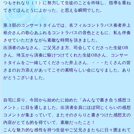
つもそれなり（！）に努力して生徒のことを吟味し、指導を重ね
てきてほんとうによかった、と思える瞬間でした。
第３部のコンサートタイムでは、名フィルコントラバス奏者井上
裕介さんの歌心あふれるコントラバスの音色とともに、私も伴奏
させていただきながら素敵な時間を頂きました。
出演者のみなさん、ご父兄さま方、司会してくださった生徒OB
さん、埼玉から演奏に駆けつけてくれた生徒OBさん、コンサー
トタイムをご一緒してくださった井上さん、・・・たくさんの皆
さまのお力添えがあってこその素晴らしい会になりました。あり
がとうございました。
自宅に戻り、今回から始めたに始めた「みんなで書き合う感想コ
メント」に目を通しました。
出演者全員にほぼ同じくらいの感想
コメントが集まっていて、またそのさらりと書きつけた感想文の
内容がとても的を得ていて、素敵だったこと！
こんな魅力的な感性を持つ生徒やご父兄さまたちに日々囲まれて