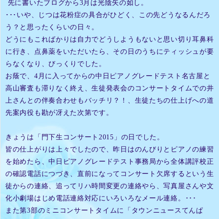
先に書いたブログから3月は光陰矢の如し。
･･･いや、じつは花粉症の具合がひどく、この先どうなるんだろ
う？と思ったくらいの日々。
どうにもこればかりは自力でどうしようもないと思い切り耳鼻科
に行き、点鼻薬をいただいたら、その日のうちにティッシュが要
らなくなり、びっくりでした。
お蔭で、4月に入ってからの中日ピアノグレードテスト名古屋と
高山審査も滞りなく終え、生徒発表会のコンサートタイムでの井
上さんとの伴奏合わせもバッチリ？！、生徒たちの仕上げへの道
先案内役も勘が冴えた次第です。
きょうは「門下生コンサート2015」の日でした。
皆の仕上がりは上々でしたので、昨日はのんびりとピアノの練習
を始めたら、中日ピアノグレードテスト事務局から全体講評校正
の確認電話につづき、直前になってコンサート欠席するという生
徒からの連絡、追ってリハ時間変更の連絡やら、写真屋さんや文
化小劇場はじめ電話連絡対応にいろいろなメール連絡。･･･
また
第3部のミニコンサートタイムに「タウンニュースてんぱ