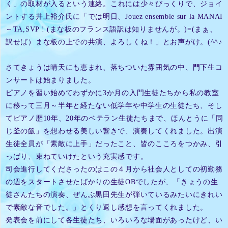
く」の取材が入るという連絡。
これには少々びっくりで、ジョイ
ントする井上裕介氏に「では明日、Jouez ensemble sur la MANAI
～TA,SVP ! (まな板のフランス語訳は知りませんが。)=(まぁ、
訳せば）まな板の上での共演、よろしくね！」とお声がけ。(^^♪
さてきょうは晴天にも恵まれ、落ちついた雰囲気の中、門下生コ
ンサートは始まりました。
ピアノを習い始めてわずかに3か月の入門生徒たちから私の教室
に移って三月～半年と経たない低学年や中学生の生徒たち、そし
てピアノ歴10年、20年のベテラン生徒たちまで、ほんとうに「同
じ釜の飯」を想わせる美しい響きで、演奏してくれました。出演
生徒全員が「素敵に上手」だったこと、皆のこころをつかみ、引
っぱり、束ねていけたという充実感です。
司会進行してくださったのはこの４月から社会人としての初勤務
の週をスタートさせたばかりの生徒OBでしたが、「きょうの生
徒さんたちの演奏、ぜんぶ黒田先生が弾いているみたいにきれい
で素敵な音でした。」とくり返し感想を言ってくれました。
発表会を前にして各生徒たち、いろいろな場面があったけど、い