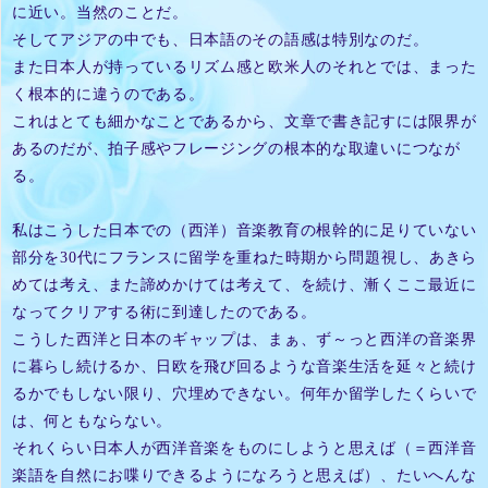
に近い。当然のことだ。
そしてアジアの中でも、日本語のその語感は特別なのだ。
また日本人が持っているリズム感と欧米人のそれとでは、まった
く根本的に違うのである。
これはとても細かなことであるから、文章で書き記すには限界が
あるのだが、拍子感やフレージングの根本的な取違いにつなが
る。
私はこうした日本での（西洋）音楽教育の根幹的に足りていない
部分を30代にフランスに留学を重ねた時期から問題視し、あきら
めては考え、また諦めかけては考えて、を続け、漸くここ最近に
なってクリアする術に到達したのである。
こうした西洋と日本のギャップは、まぁ、ず～っと西洋の音楽界
に暮らし続けるか、日欧を飛び回るような音楽生活を延々と続け
るかでもしない限り、穴埋めできない。何年か留学したくらいで
は、何ともならない。
それくらい日本人が西洋音楽をものにしようと思えば（＝西洋音
楽語を自然にお喋りできるようになろうと思えば）、たいへんな