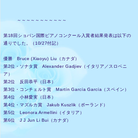
～～～～～～～～～～～
第18回ショパン国際ピアノコンクール入賞者結果発表は以下の
通りでした。（10/27付記）
優勝 Bruce (Xiaoyu) Liu（カナダ）
第2位・ソナタ賞 Alexander Gadjiev（イタリア／スロベニ
ア）
第2位 反田恭平（日本）
第3位・コンチェルト賞 Martín García García（スペイン）
第4位 小林愛実（日本）
第4位・マズルカ賞 Jakub Kuszlik（ポーランド）
第5位 Leonora Armellini（イタリア）
第6位 J J Jun Li Bui（カナダ）