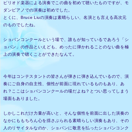
ピリオド楽器による演奏でこの曲を初めて聴いたものですが、モ
ダンピアノでの演奏は初めでした。
とくに、Bruce Liuの演奏は素晴らしい、名演とも言える高次元
のものでしたね。
ショパンコンクールという場で、誰もが知っているであろう「シ
ョパン」の作品といえども、めったに弾かれることのない曲を極
上の演奏で聴くことができたなんて。
今年はコンテスタントの皆さんが弾きに弾き込んでいるので、演
奏にご自身の自主性、個性が前面に現れているものもあり、あ
れ？ここはショパンコンクールの場だよね？とつい思ってしまう
場面もありました。
しかしこれだけ力量が高いと、そんな個性を前面に出した演奏の
なかにももちろん心を揺さぶられる素晴らしい演奏もあり、その
人のリサイタルなのか、ショパンに敬意を払ったショパンコンク