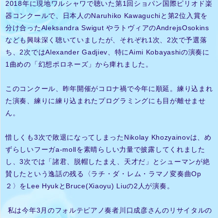
2018年に現地ワルシャワで聴いた第1回ショパン国際ピリオド楽
器コンクールで、日本人のNaruhiko Kawaguchiと第2位入賞を
分け合ったAleksandra Swigut やラトヴィアのAndrejsOsokins
なども興味深く聴いていましたが、それぞれ1次、2次で予選落
ち、2次ではAlexander Gadjiev、特にAimi Kobayashiの演奏に
1曲めの「幻想ポロネーズ」から痺れました。
このコンクール、昨年開催がコロナ禍で今年に順延。練り込まれ
た演奏、練りに練り込まれたプログラミングにも目が離せませ
ん。
惜しくも3次で敗退になってしまったNikolay Khozyainovは、め
ずらしいフーガa-mollを素晴らしい力量で披露してくれました
し、3次では「諸君、脱帽したまえ、天才だ」とシューマンが絶
賛したという逸話の残る〈ラチ・ダ・レム・ラマノ変奏曲Op
２〉をLee HyukとBruce(Xiaoyu) Liuの2人が演奏。
私は今年3月のフォルテピアノ奏者川口成彦さんのリサイタルの