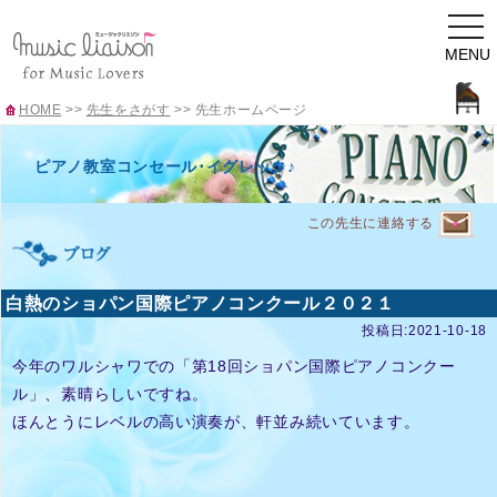
togg
navi
MENU
HOME
>>
先生をさがす
>>
先生ホームページ
ピアノ教室コンセール･イグレック♪
この先生に連絡する
白熱のショパン国際ピアノコンクール２０２１
投稿日:2021-10-18
今年のワルシャワでの「第18回ショパン国際ピアノコンクー
ル」、素晴らしいですね。
ほんとうにレベルの高い演奏が、軒並み続いています。