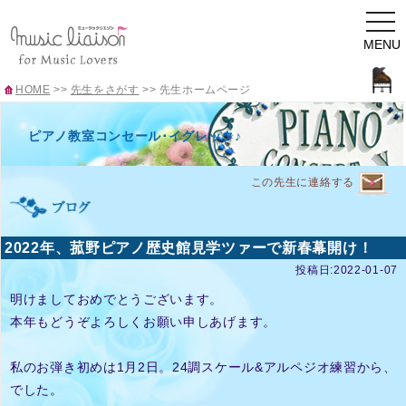
togg
navi
MENU
HOME
>>
先生をさがす
>>
先生ホームページ
ピアノ教室コンセール･イグレック♪
この先生に連絡する
2022年、菰野ピアノ歴史館見学ツァーで新春幕開け！
投稿日:2022-01-07
明けましておめでとうございます。
本年もどうぞよろしくお願い申しあげます。
私のお弾き初めは1月2日。24調スケール&アルペジオ練習から、
でした。