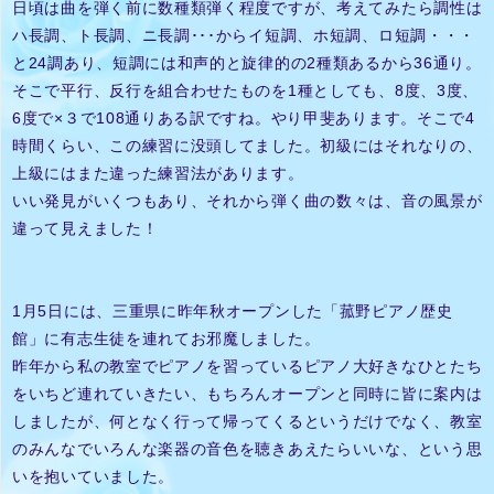
日頃は曲を弾く前に数種類弾く程度ですが、考えてみたら調性は
ハ長調、ト長調、ニ長調･･･からイ短調、ホ短調、ロ短調・・・
と24調あり、短調には和声的と旋律的の2種類あるから36通り。
そこで平行、反行を組合わせたものを1種としても、8度、3度、
6度で×３で108通りある訳ですね。やり甲斐あります。そこで4
時間くらい、この練習に没頭してました。初級にはそれなりの、
上級にはまた違った練習法があります。
いい発見がいくつもあり、それから弾く曲の数々は、音の風景が
違って見えました！
1月5日には、三重県に昨年秋オープンした「菰野ピアノ歴史
館」に有志生徒を連れてお邪魔しました。
昨年から私の教室でピアノを習っているピアノ大好きなひとたち
をいちど連れていきたい、もちろんオープンと同時に皆に案内は
しましたが、何となく行って帰ってくるというだけでなく、教室
のみんなでいろんな楽器の音色を聴きあえたらいいな、という思
いを抱いていました。