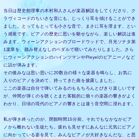
当日は歴史館理事の木村和人さんが楽器解説をしてくださり、ク
ラヴィコードのちいさな音にも、じっくり耳を傾けることができ
ました。とってもとっても小さな音で、まさに耳を澄ます、とい
う感覚です。ピアノの歴史に思いを馳せながら、楽しい解説は進
みます。ウィーンアクションのブロードウッドで、月光ソナタ第
1楽章を、踏み替えなしのペダルで聴いてみたりしました。さら
にウィーンアクションのハインツマンやPleyelのピアニーノなど
に話が弾みます。
その後みなは思い思いに20数台の様々な楽器を鳴らし、お気に
入りのピアノを決めて、持ってきた曲を披露しました。
ここの楽器は自分で弾いてみるのももちろんとびきり楽しいです
が、仲間が弾くのを聴くとまた客観的に個々の楽器の響きがよく
わかり、日頃の現代のピアノの響きとは違う音空間に浸れます。
私が弾き終ったのが、閉館時間15分前。それでもなかなかピア
ノから離れない生徒たち。疲れも見せずにあんなに元気にピアノ
に向かっている姿を見て、みんなピアノが大好きなんだな、と思